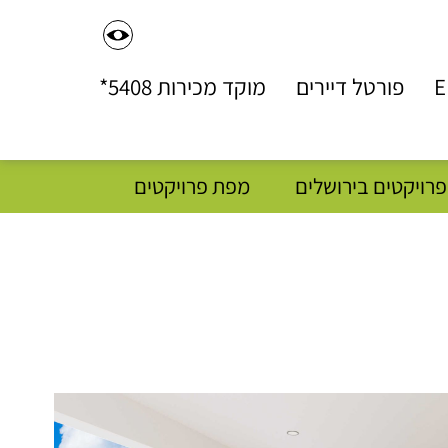
דל
לתו
E
פורטל דיירים
מוקד מכירות
*5408
המר
פרויקטים בירושלים
מפת פרויקטים