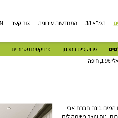
ם
תמ"א 38
התחדשות עירונית
צור קשר
N
סים
פרויקטים בתכנון
פרויקטים מסחריים
לישע 1, חיפה
 על קו המים בונה חברת אבי
רות, נוף עוצר נשימה לים