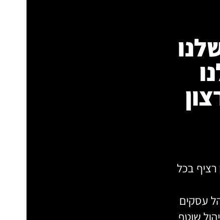
שלנו
ו
צון
 רציף בכל
ראשון MBA כלכלה ומנהל עסקים
הול שוטף