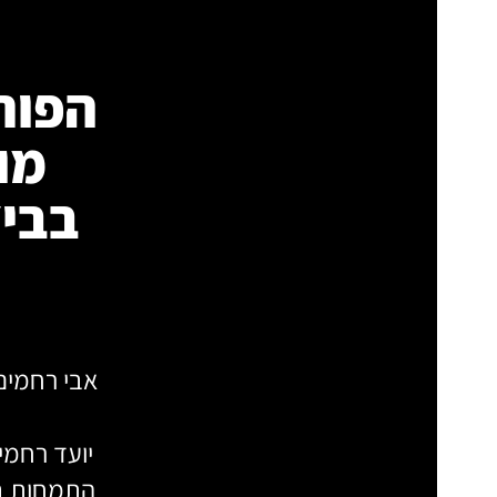
הפורט
מו
בביצ
אבי רחמים,
התמחות בח