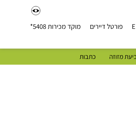
דל
לתו
E
פורטל דיירים
מוקד מכירות
*5408
המר
יעת מזוזה
כתבות