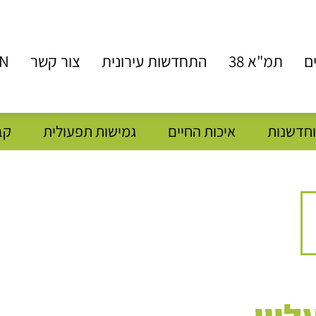
ם
תמ"א 38
התחדשות עירונית
צור קשר
N
וחדשנות
איכות החיים
גמישות תפעולית
קב